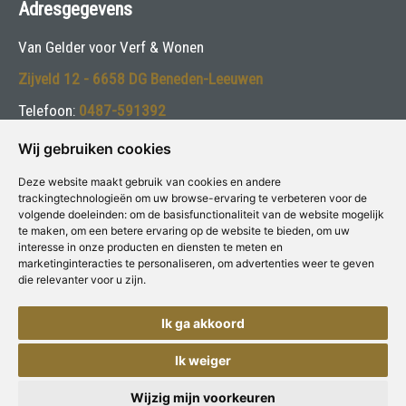
Adresgegevens
Van Gelder voor Verf & Wonen
Zijveld 12 - 6658 DG Beneden-Leeuwen
Telefoon:
0487-591392
E-mail:
info@vangelderverf.nl
Wij gebruiken cookies
Deze website maakt gebruik van cookies en andere
Volg ons:
trackingtechnologieën om uw browse-ervaring te verbeteren voor de
volgende doeleinden:
om de basisfunctionaliteit van de website mogelijk
te maken
,
om een betere ervaring op de website te bieden
,
om uw
interesse in onze producten en diensten te meten en
marketinginteracties te personaliseren
,
om advertenties weer te geven
die relevanter voor u zijn
.
Deze winkel is aangesloten bij
Voor Verf & Wonen
Ik ga akkoord
Ik weiger
Copyright © Concepts & Companies BV. Alle rechten voorbehouden.
Privacybeleid
|
Disclaimer
Wijzig mijn voorkeuren