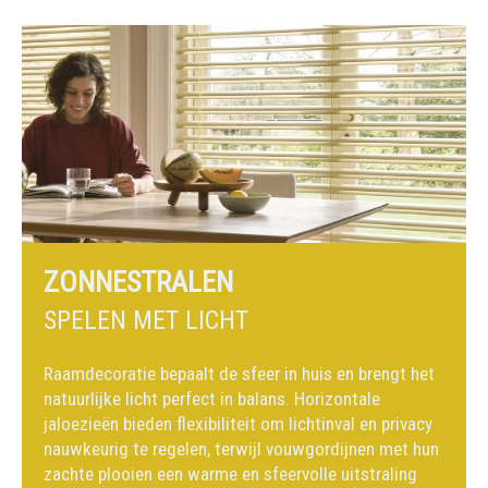
ZONNESTRALEN
SPELEN MET LICHT
Raamdecoratie bepaalt de sfeer in huis en brengt het
natuurlijke licht perfect in balans. Horizontale
jaloezieën bieden flexibiliteit om lichtinval en privacy
nauwkeurig te regelen, terwijl vouwgordijnen met hun
zachte plooien een warme en sfeervolle uitstraling