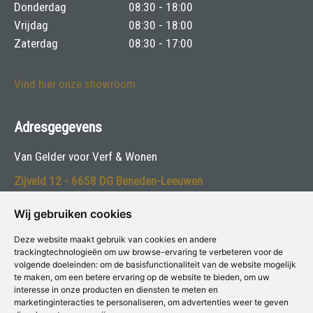
Donderdag
08:30 - 18:00
Vrijdag
08:30 - 18:00
Zaterdag
08:30 - 17:00
Vind hier onze showroom
Adresgegevens
Van Gelder voor Verf & Wonen
Zijveld 12 - 6658 DG Beneden-Leeuwen
Telefoon:
0487-591392
Wij gebruiken cookies
E-mail:
info@vangelderverf.nl
Deze website maakt gebruik van cookies en andere
trackingtechnologieën om uw browse-ervaring te verbeteren voor de
volgende doeleinden:
om de basisfunctionaliteit van de website mogelijk
Volg ons:
te maken
,
om een betere ervaring op de website te bieden
,
om uw
interesse in onze producten en diensten te meten en
marketinginteracties te personaliseren
,
om advertenties weer te geven