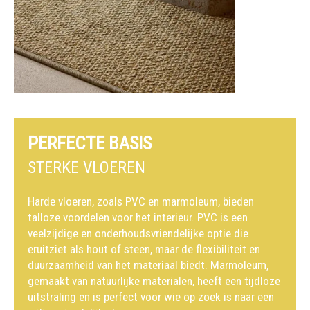
PERFECTE BASIS
STERKE VLOEREN
Harde vloeren, zoals PVC en marmoleum, bieden
talloze voordelen voor het interieur. PVC is een
veelzijdige en onderhoudsvriendelijke optie die
eruitziet als hout of steen, maar de flexibiliteit en
duurzaamheid van het materiaal biedt. Marmoleum,
gemaakt van natuurlijke materialen, heeft een tijdloze
uitstraling en is perfect voor wie op zoek is naar een