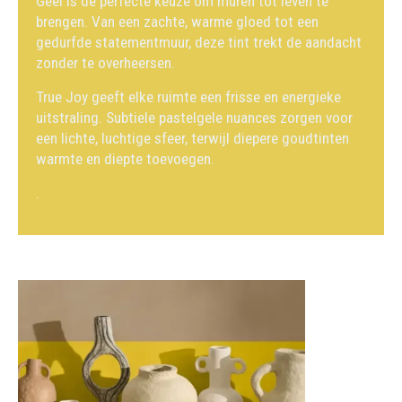
Geel is de perfecte keuze om muren tot leven te
brengen. Van een zachte, warme gloed tot een
gedurfde statementmuur, deze tint trekt de aandacht
zonder te overheersen.
True Joy geeft elke ruimte een frisse en energieke
uitstraling. Subtiele pastelgele nuances zorgen voor
een lichte, luchtige sfeer, terwijl diepere goudtinten
warmte en diepte toevoegen.
.