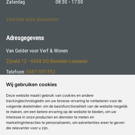
Zaterdag
08:30 - 17:00
Vind hier onze showroom
Adresgegevens
Van Gelder voor Verf & Wonen
Zijveld 12 - 6658 DG Beneden-Leeuwen
Telefoon:
0487-591392
E-mail:
info@vangelderverf.nl
Wij gebruiken cookies
Deze website maakt gebruik van cookies en andere
Volg ons:
trackingtechnologieën om uw browse-ervaring te verbeteren voor de
volgende doeleinden:
om de basisfunctionaliteit van de website mogelijk
te maken
,
om een betere ervaring op de website te bieden
,
om uw
interesse in onze producten en diensten te meten en
marketinginteracties te personaliseren
,
om advertenties weer te geven
die relevanter voor u zijn
.
Deze winkel is aangesloten bij
Voor Verf & Wonen