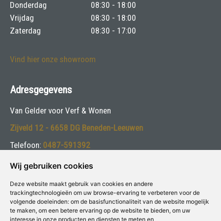
Donderdag
08:30 - 18:00
Vrijdag
08:30 - 18:00
Zaterdag
08:30 - 17:00
Vind hier onze showroom
Adresgegevens
Van Gelder voor Verf & Wonen
Zijveld 12 - 6658 DG Beneden-Leeuwen
Telefoon:
0487-591392
E-mail:
info@vangelderverf.nl
Wij gebruiken cookies
Deze website maakt gebruik van cookies en andere
Volg ons:
trackingtechnologieën om uw browse-ervaring te verbeteren voor de
volgende doeleinden:
om de basisfunctionaliteit van de website mogelijk
te maken
,
om een betere ervaring op de website te bieden
,
om uw
interesse in onze producten en diensten te meten en