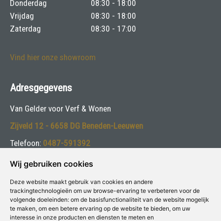
Donderdag
08:30 - 18:00
Vrijdag
08:30 - 18:00
Zaterdag
08:30 - 17:00
Vind hier onze showroom
Adresgegevens
Van Gelder voor Verf & Wonen
Zijveld 12 - 6658 DG Beneden-Leeuwen
Telefoon:
0487-591392
E-mail:
info@vangelderverf.nl
Wij gebruiken cookies
Deze website maakt gebruik van cookies en andere
Volg ons:
trackingtechnologieën om uw browse-ervaring te verbeteren voor de
volgende doeleinden:
om de basisfunctionaliteit van de website mogelijk
te maken
,
om een betere ervaring op de website te bieden
,
om uw
interesse in onze producten en diensten te meten en