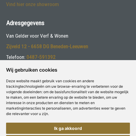
Vind hier onze showroom
Adresgegevens
Van Gelder voor Verf & Wonen
Zijveld 12 - 6658 DG Beneden-Leeuwen
Telefoon:
0487-591392
E-mail:
info@vangelderverf.nl
Wij gebruiken cookies
Deze website maakt gebruik van cookies en andere
Volg ons:
trackingtechnologieën om uw browse-ervaring te verbeteren voor de
volgende doeleinden:
om de basisfunctionaliteit van de website mogelijk
te maken
,
om een betere ervaring op de website te bieden
,
om uw
interesse in onze producten en diensten te meten en
marketinginteracties te personaliseren
,
om advertenties weer te geven
die relevanter voor u zijn
.
Deze winkel is aangesloten bij
Voor Verf & Wonen
Ik ga akkoord