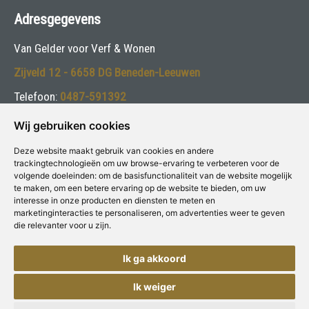
Adresgegevens
Van Gelder voor Verf & Wonen
Zijveld 12 - 6658 DG Beneden-Leeuwen
Telefoon:
0487-591392
E-mail:
info@vangelderverf.nl
Wij gebruiken cookies
Deze website maakt gebruik van cookies en andere
Volg ons:
trackingtechnologieën om uw browse-ervaring te verbeteren voor de
volgende doeleinden:
om de basisfunctionaliteit van de website mogelijk
te maken
,
om een betere ervaring op de website te bieden
,
om uw
interesse in onze producten en diensten te meten en
marketinginteracties te personaliseren
,
om advertenties weer te geven
die relevanter voor u zijn
.
Deze winkel is aangesloten bij
Voor Verf & Wonen
Ik ga akkoord
Ik weiger
Copyright © Concepts & Companies BV. Alle rechten voorbehouden.
Privacybeleid
|
Disclaimer