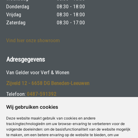
Donderdag
08:30 - 18:00
Vrijdag
08:30 - 18:00
Zaterdag
08:30 - 17:00
Vind hier onze showroom
Adresgegevens
Van Gelder voor Verf & Wonen
Zijveld 12 - 6658 DG Beneden-Leeuwen
Telefoon:
0487-591392
E-mail:
info@vangelderverf.nl
Wij gebruiken cookies
Deze website maakt gebruik van cookies en andere
Volg ons:
trackingtechnologieën om uw browse-ervaring te verbeteren voor de
volgende doeleinden:
om de basisfunctionaliteit van de website mogelijk
te maken
,
om een betere ervaring op de website te bieden
,
om uw