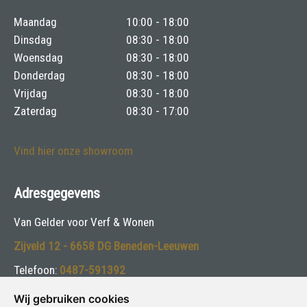
Maandag
10:00 - 18:00
Dinsdag
08:30 - 18:00
Woensdag
08:30 - 18:00
Donderdag
08:30 - 18:00
Vrijdag
08:30 - 18:00
Zaterdag
08:30 - 17:00
Vind hier onze showroom
Adresgegevens
Van Gelder voor Verf & Wonen
Zijveld 12 - 6658 DG Beneden-Leeuwen
Telefoon:
0487-591392
E-mail:
info@vangelderverf.nl
Wij gebruiken cookies