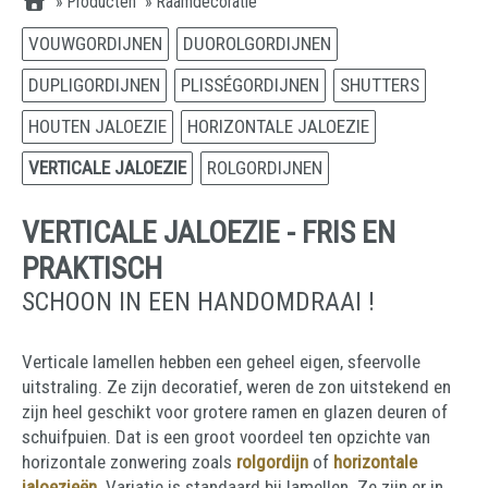
»
Producten
»
Raamdecoratie
VOUWGORDIJNEN
DUOROLGORDIJNEN
DUPLIGORDIJNEN
PLISSÉGORDIJNEN
SHUTTERS
HOUTEN JALOEZIE
HORIZONTALE JALOEZIE
VERTICALE JALOEZIE
ROLGORDIJNEN
VERTICALE JALOEZIE - FRIS EN
PRAKTISCH
SCHOON IN EEN HANDOMDRAAI !
Verticale lamellen hebben een geheel eigen, sfeervolle
uitstraling. Ze zijn decoratief, weren de zon uitstekend en
zijn heel geschikt voor grotere ramen en glazen deuren of
schuifpuien. Dat is een groot voordeel ten opzichte van
horizontale zonwering zoals
rolgordijn
of
horizontale
jaloezieën
. Variatie is standaard bij lamellen. Ze zijn er in